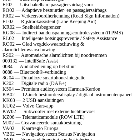
EJ02 — Uitschakelbare passagiersairbag voor
EO02 — Adaptieve bestuurder- en passagiersairbags
FR02 — Verkeersbordherkenning (Road Sign Information)
FT02 — Rijstrookassistent (Lane Keeping Aid)
KR02 — Snelheidsbegrenzer
RG08 — Indirect bandenspanningscontrolesysteem (iTPMS)
RL02 — Intelligente botsingspreventie / Safety Assistance
RO02 — Glad wegdek-waarschuwing &
alarmlichtenwaarschuwing
RS02 — Automatische alarmlichten bij noodremmen
000132 — IntelliSafe Assist
0084 — Audiobediening op het stuur
0088 — Bluetooth®-verbinding
8G04 — Draadloze smartphone-integratie
K202 — Digitale radio (DAB+)
K504 — Premium audiosysteem Harman/Kardon
KB02 — 12-inch bestuurdersdisplay / digitaal instrumentenpaneel
KK03 — 2 USB-aansluitingen
KU02 — Volvo Cars-app
KW02 — Subwoofer met externe luchttoevoer
KZ06 — Telematicamodule (ROW LTE)
MJ02 — Geavanceerde spraakbesturing
VA02 — Kaartregio Europa
VB02 — Navigatiesysteem Sensus Navigation
2B03 — Voorconditionering van het interieur