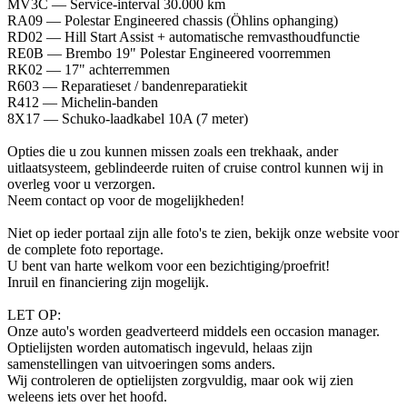
MV3C — Service-interval 30.000 km
RA09 — Polestar Engineered chassis (Öhlins ophanging)
RD02 — Hill Start Assist + automatische remvasthoudfunctie
RE0B — Brembo 19" Polestar Engineered voorremmen
RK02 — 17" achterremmen
R603 — Reparatieset / bandenreparatiekit
R412 — Michelin-banden
8X17 — Schuko-laadkabel 10A (7 meter)
Opties die u zou kunnen missen zoals een trekhaak, ander
uitlaatsysteem, geblindeerde ruiten of cruise control kunnen wij in
overleg voor u verzorgen.
Neem contact op voor de mogelijkheden!
Niet op ieder portaal zijn alle foto's te zien, bekijk onze website voor
de complete foto reportage.
U bent van harte welkom voor een bezichtiging/proefrit!
Inruil en financiering zijn mogelijk.
LET OP:
Onze auto's worden geadverteerd middels een occasion manager.
Optielijsten worden automatisch ingevuld, helaas zijn
samenstellingen van uitvoeringen soms anders.
Wij controleren de optielijsten zorgvuldig, maar ook wij zien
weleens iets over het hoofd.