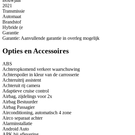
Bouwjaar
2021
Transmissie
Automaat
Brandstof
Hybride (e
Garantie
Garantie: Aanvullende garantie in overleg mogelijk
Opties en Accessoires
ABS
Achteropkomend verkeer waarschuwing
Achterspoiler in kleur van de carrosserie
Achteruitrij assistent
Achteruit rij camera
Adaptieve cruise control
Airbag, zijdelings voor 2x
Airbag Bestuurder
Airbag Passagier
Airconditioning, automatisch 4 zone
Airco separaat achter
Alarminstallatie
Android Auto
APK bij aflevering