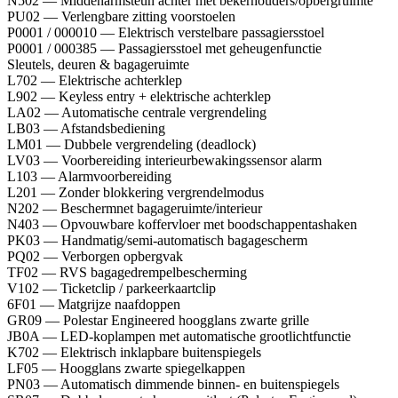
N502 — Middenarmsteun achter met bekerhouders/opbergruimte
PU02 — Verlengbare zitting voorstoelen
P0001 / 000010 — Elektrisch verstelbare passagiersstoel
P0001 / 000385 — Passagiersstoel met geheugenfunctie
Sleutels, deuren & bagageruimte
L702 — Elektrische achterklep
L902 — Keyless entry + elektrische achterklep
LA02 — Automatische centrale vergrendeling
LB03 — Afstandsbediening
LM01 — Dubbele vergrendeling (deadlock)
LV03 — Voorbereiding interieurbewakingssensor alarm
L103 — Alarmvoorbereiding
L201 — Zonder blokkering vergrendelmodus
N202 — Beschermnet bagageruimte/interieur
N403 — Opvouwbare koffervloer met boodschappentashaken
PK03 — Handmatig/semi-automatisch bagagescherm
PQ02 — Verborgen opbergvak
TF02 — RVS bagagedrempelbescherming
V102 — Ticketclip / parkeerkaartclip
6F01 — Matgrijze naafdoppen
GR09 — Polestar Engineered hoogglans zwarte grille
JB0A — LED-koplampen met automatische grootlichtfunctie
K702 — Elektrisch inklapbare buitenspiegels
LF05 — Hoogglans zwarte spiegelkappen
PN03 — Automatisch dimmende binnen- en buitenspiegels