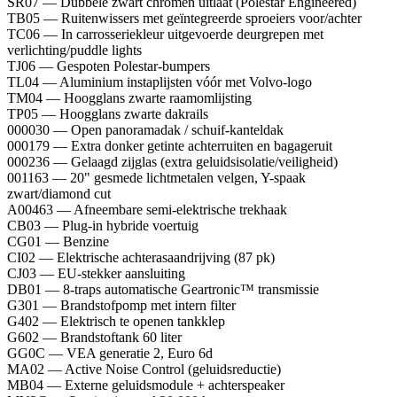
SR07 — Dubbele zwart chromen uitlaat (Polestar Engineered)
TB05 — Ruitenwissers met geïntegreerde sproeiers voor/achter
TC06 — In carrosseriekleur uitgevoerde deurgrepen met
verlichting/puddle lights
TJ06 — Gespoten Polestar-bumpers
TL04 — Aluminium instaplijsten vóór met Volvo-logo
TM04 — Hoogglans zwarte raamomlijsting
TP05 — Hoogglans zwarte dakrails
000030 — Open panoramadak / schuif-kanteldak
000179 — Extra donker getinte achterruiten en bagageruit
000236 — Gelaagd zijglas (extra geluidsisolatie/veiligheid)
001163 — 20" gesmede lichtmetalen velgen, Y-spaak
zwart/diamond cut
A00463 — Afneembare semi-elektrische trekhaak
CB03 — Plug-in hybride voertuig
CG01 — Benzine
CI02 — Elektrische achterasaandrijving (87 pk)
CJ03 — EU-stekker aansluiting
DB01 — 8-traps automatische Geartronic™ transmissie
G301 — Brandstofpomp met intern filter
G402 — Elektrisch te openen tankklep
G602 — Brandstoftank 60 liter
GG0C — VEA generatie 2, Euro 6d
MA02 — Active Noise Control (geluidsreductie)
MB04 — Externe geluidsmodule + achterspeaker