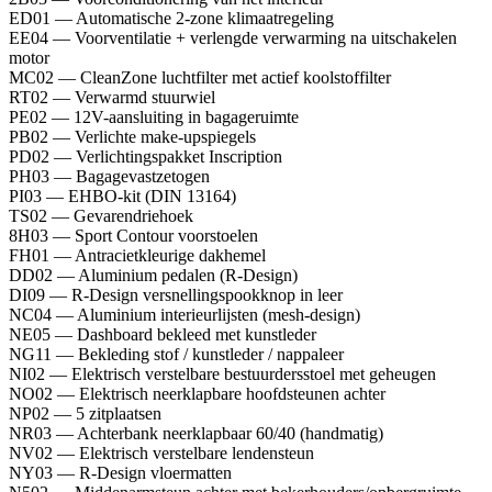
ED01 — Automatische 2-zone klimaatregeling
EE04 — Voorventilatie + verlengde verwarming na uitschakelen
motor
MC02 — CleanZone luchtfilter met actief koolstoffilter
RT02 — Verwarmd stuurwiel
PE02 — 12V-aansluiting in bagageruimte
PB02 — Verlichte make-upspiegels
PD02 — Verlichtingspakket Inscription
PH03 — Bagagevastzetogen
PI03 — EHBO-kit (DIN 13164)
TS02 — Gevarendriehoek
8H03 — Sport Contour voorstoelen
FH01 — Antracietkleurige dakhemel
DD02 — Aluminium pedalen (R-Design)
DI09 — R-Design versnellingspookknop in leer
NC04 — Aluminium interieurlijsten (mesh-design)
NE05 — Dashboard bekleed met kunstleder
NG11 — Bekleding stof / kunstleder / nappaleer
NI02 — Elektrisch verstelbare bestuurdersstoel met geheugen
NO02 — Elektrisch neerklapbare hoofdsteunen achter
NP02 — 5 zitplaatsen
NR03 — Achterbank neerklapbaar 60/40 (handmatig)
NV02 — Elektrisch verstelbare lendensteun
NY03 — R-Design vloermatten