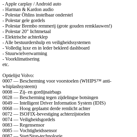
- Apple carplay / Android auto
- Harman & Kardon audio
- Polestar Öhlins instelbaar onderstel
- Polestar gele gordels
- Polestar Brembo remmerij (grote gouden remklauwen!)
- Polestar 20" lichtmetaal
- Elektrische achterklep
- Alle bestuurdershulp en veiligheidssystemen
- Volledig luxe en in leder bekleed dashboard
- Stuurwielverwarming
- Voorklimatisering
etc.
Optielijst Volvo:
0007 — Bescherming voor voorstoelen (WHIPS™ anti-
whiplashsysteem)
0008 — Zij- en gordijnairbags
0028 — Bescherming tegen zijdelingse botsingen
0049 — Intelligent Driver Information System (IDIS)
0068 — Hoog geplaatst derde remlicht achter
0072 — ISOFIX-bevestiging achterzijstoelen
0074 — Veiligheidsgordels
0083 — Regensensor
0085 — Vochtigheidssensor
0087 — Start/Stop-technologie