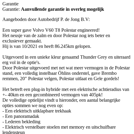
Garantie
Garantie:
Aanvullende garantie in overleg mogelijk
Aangeboden door Autobedrijf P. de Jong B.V:
Een super gave Volvo V60 T8 Polestar engineered!
Het neusje van de zalm en door Polestar nog iets beter en
exclusiever gemaakt.
Hij is van 10/2021 en heeft 86.245km gelopen.
Uitgevoerd in een unieke kleur genaamd Thunder Grey en uiteraard
erg vol in de optie's.
Door Polestar uitgevoerd met net wat meer vermogen in de Polestar
stand, een volledig instelbaar Öhlins onderstel, gave Brembo
remmen, 20" Polestar velgen, Polestar uitlaat en Gele gordels!
Het betreft een plug-in hybride met een elektrische achtieradius van
+- 40km en een gecombineerd vermogen van 405pk!
De volledige optielijst vindt u hieronder, een aantal belangrijke
opties sommen we nog even op:
- Een elektrisch uitklapbare trekhaak
- Een panoramadak
- Lederen bekleding
- Elektrisch verstelbare stoelen met memory en uitschuifbare
lendensteun