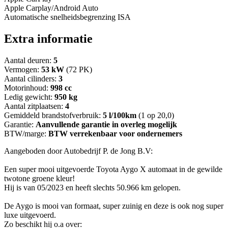
Apple Carplay/Android Auto
Automatische snelheidsbegrenzing ISA
Extra informatie
Aantal deuren:
5
Vermogen:
53 kW
(72 PK)
Aantal cilinders:
3
Motorinhoud:
998 cc
Ledig gewicht:
950 kg
Aantal zitplaatsen:
4
Gemiddeld brandstofverbruik:
5 l/100km
(1 op 20,0)
Garantie:
Aanvullende garantie in overleg mogelijk
BTW/marge:
BTW verrekenbaar voor ondernemers
Aangeboden door Autobedrijf P. de Jong B.V:
Een super mooi uitgevoerde Toyota Aygo X automaat in de gewilde
twotone groene kleur!
Hij is van 05/2023 en heeft slechts 50.966 km gelopen.
De Aygo is mooi van formaat, super zuinig en deze is ook nog super
luxe uitgevoerd.
Zo beschikt hij o.a over: