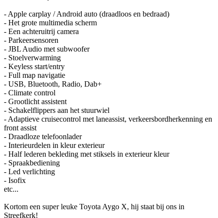
- Apple carplay / Android auto (draadloos en bedraad)
- Het grote multimedia scherm
- Een achteruitrij camera
- Parkeersensoren
- JBL Audio met subwoofer
- Stoelverwarming
- Keyless start/entry
- Full map navigatie
- USB, Bluetooth, Radio, Dab+
- Climate control
- Grootlicht assistent
- Schakelflippers aan het stuurwiel
- Adaptieve cruisecontrol met laneassist, verkeersbordherkenning en
front assist
- Draadloze telefoonlader
- Interieurdelen in kleur exterieur
- Half lederen bekleding met stiksels in exterieur kleur
- Spraakbediening
- Led verlichting
- Isofix
etc...
Kortom een super leuke Toyota Aygo X, hij staat bij ons in
Streefkerk!