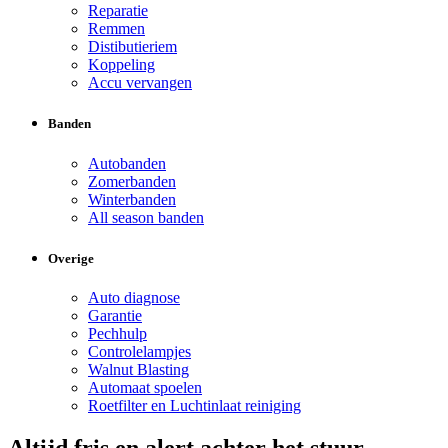
Reparatie
Remmen
Distibutieriem
Koppeling
Accu vervangen
Banden
Autobanden
Zomerbanden
Winterbanden
All season banden
Overige
Auto diagnose
Garantie
Pechhulp
Controlelampjes
Walnut Blasting
Automaat spoelen
Roetfilter en Luchtinlaat reiniging
Altijd fris en alert achter het stuur