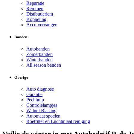
Reparatie
Remmen
Distibutieriem
Koppeling
Accu vervangen
Banden
Autobanden
Zomerbanden
Winterbanden
All season banden
Overige
Auto diagnose
Garantie
Pechhulp
Controlelampjes
Walnut Blasting
Automaat spoelen
Roetfilter en Luchtinlaat reiniging
Veilig de winter in met Autobedrijf P. de J