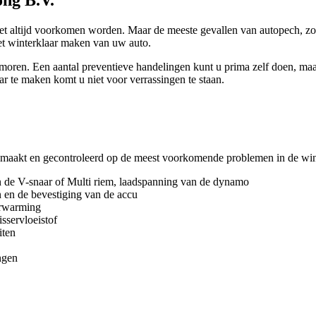
et altijd voorkomen worden. Maar de meeste gevallen van autopech, zoal
et winterklaar maken van uw auto.
ren. Een aantal preventieve handelingen kunt u prima zelf doen, maar
ar te maken komt u niet voor verrassingen te staan.
emaakt en gecontroleerd op de meest voorkomende problemen in de wint
an de V-snaar of Multi riem, laadspanning van de dynamo
n en de bevestiging van de accu
erwarming
sservloeistof
iten
ngen