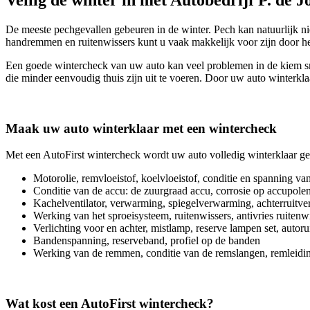
De meeste pechgevallen gebeuren in de winter. Pech kan natuurlijk ni
handremmen en ruitenwissers kunt u vaak makkelijk voor zijn door h
Een goede wintercheck van uw auto kan veel problemen in de kiem smo
die minder eenvoudig thuis zijn uit te voeren. Door uw auto winterkla
Maak uw auto winterklaar met een wintercheck
Met een AutoFirst wintercheck wordt uw auto volledig winterklaar g
Motorolie, remvloeistof, koelvloeistof, conditie en spanning v
Conditie van de accu: de zuurgraad accu, corrosie op accupole
Kachelventilator, verwarming, spiegelverwarming, achterruitv
Werking van het sproeisysteem, ruitenwissers, antivries ruitenwi
Verlichting voor en achter, mistlamp, reserve lampen set, autoru
Bandenspanning, reserveband, profiel op de banden
Werking van de remmen, conditie van de remslangen, remleidi
Wat kost een AutoFirst wintercheck?