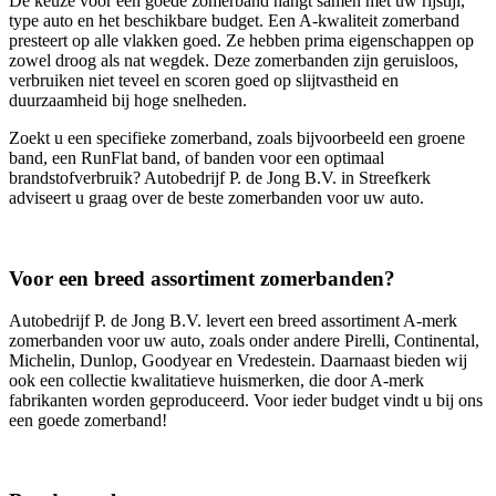
De keuze voor een goede zomerband hangt samen met uw rijstijl,
type auto en het beschikbare budget. Een A-kwaliteit zomerband
presteert op alle vlakken goed. Ze hebben prima eigenschappen op
zowel droog als nat wegdek. Deze zomerbanden zijn geruisloos,
verbruiken niet teveel en scoren goed op slijtvastheid en
duurzaamheid bij hoge snelheden.
Zoekt u een specifieke zomerband, zoals bijvoorbeeld een groene
band, een RunFlat band, of banden voor een optimaal
brandstofverbruik? Autobedrijf P. de Jong B.V. in Streefkerk
adviseert u graag over de beste zomerbanden voor uw auto.
Voor een breed assortiment zomerbanden?
Autobedrijf P. de Jong B.V. levert een breed assortiment A-merk
zomerbanden voor uw auto, zoals onder andere Pirelli, Continental,
Michelin, Dunlop, Goodyear en Vredestein. Daarnaast bieden wij
ook een collectie kwalitatieve huismerken, die door A-merk
fabrikanten worden geproduceerd. Voor ieder budget vindt u bij ons
een goede zomerband!