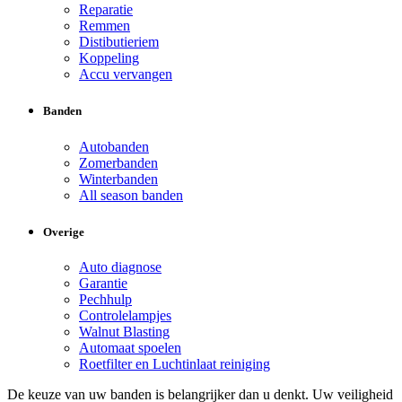
Reparatie
Remmen
Distibutieriem
Koppeling
Accu vervangen
Banden
Autobanden
Zomerbanden
Winterbanden
All season banden
Overige
Auto diagnose
Garantie
Pechhulp
Controlelampjes
Walnut Blasting
Automaat spoelen
Roetfilter en Luchtinlaat reiniging
De keuze van uw banden is belangrijker dan u denkt. Uw veiligheid